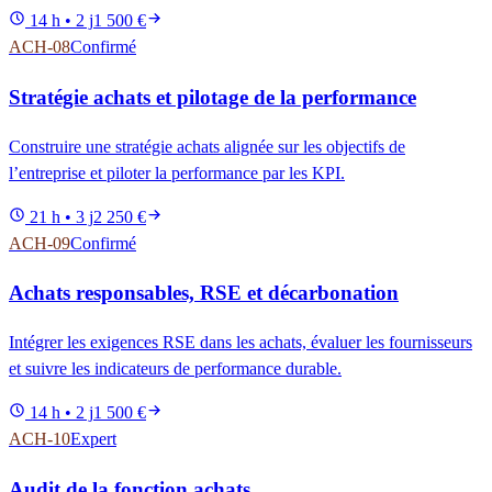
14 h • 2 j
1 500 €
ACH-08
Confirmé
Stratégie achats et pilotage de la performance
Construire une stratégie achats alignée sur les objectifs de
l’entreprise et piloter la performance par les KPI.
21 h • 3 j
2 250 €
ACH-09
Confirmé
Achats responsables, RSE et décarbonation
Intégrer les exigences RSE dans les achats, évaluer les fournisseurs
et suivre les indicateurs de performance durable.
14 h • 2 j
1 500 €
ACH-10
Expert
Audit de la fonction achats