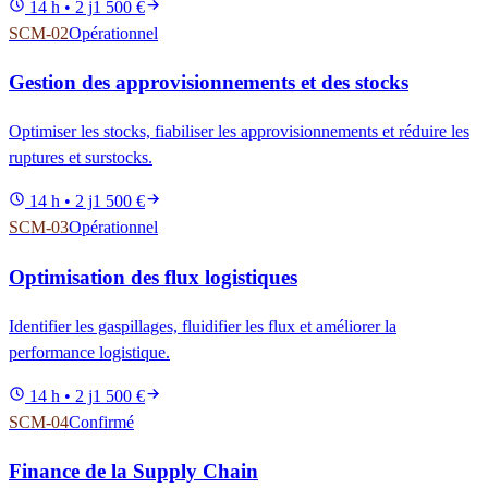
14 h • 2 j
1 500 €
SCM-02
Opérationnel
Gestion des approvisionnements et des stocks
Optimiser les stocks, fiabiliser les approvisionnements et réduire les
ruptures et surstocks.
14 h • 2 j
1 500 €
SCM-03
Opérationnel
Optimisation des flux logistiques
Identifier les gaspillages, fluidifier les flux et améliorer la
performance logistique.
14 h • 2 j
1 500 €
SCM-04
Confirmé
Finance de la Supply Chain