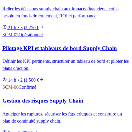
Relier les décisions supply chain aux impacts financiers : coûts,
besoin en fonds de roulement, ROI et performance.
21 h • 3 j
2 250 €
SCM-05
Opérationnel
Pilotage KPI et tableaux de bord Supply Chain
Définir les KPI pertinents, structurer un tableau de bord et piloter les
plans d’action.
14 h • 2 j
1 500 €
SCM-06
Confirmé
Gestion des risques Supply Chain
Anticiper les ruptures, sécuriser les flux critiques et construire un
plan de continuité supply chain.