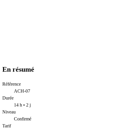
Qualité certifiée
Organisme de formation certifié Qualiopi
La certification qualité a été délivrée au titre de la catégorie d’action 
En résumé
Référence
ACH-07
Durée
14 h • 2 j
Niveau
Confirmé
Tarif