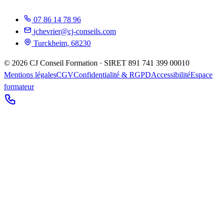
07 86 14 78 96
jchevrier@cj-conseils.com
Turckheim, 68230
©
2026
CJ Conseil Formation · SIRET
891 741 399 00010
Mentions légales
CGV
Confidentialité & RGPD
Accessibilité
Espace
formateur