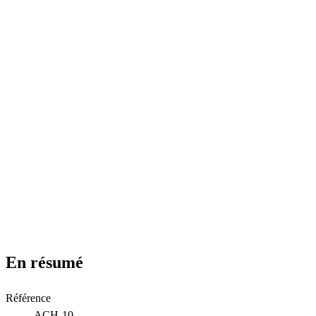
tableau de bord ou trame de plan d’action.
Évaluation
Simulation d’audit, grille de maturité et restitution orale
Qualité certifiée
Organisme de formation certifié Qualiopi
La certification qualité a été délivrée au titre de la catégorie d’action
suivante : actions de formation.
En résumé
Référence
ACH-10